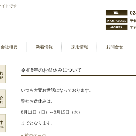
サイトです
02
平日
〒9
会社概要
新着情報
採用情報
お問合せ
令和6年のお盆休みについて
いつも大変お世話になっております。
弊社お盆休みは、
8月11日（日）～8月15日（木）
までとなります。
« 前のページ